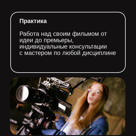
чтобы узнать, кем еще
чтобы узнать, кем еще
ты сможешь работать
ты сможешь работать
Практика
Работа над своим фильмом от
идеи до премьеры,
индивидуальные консультации
с мастером по любой дисциплине