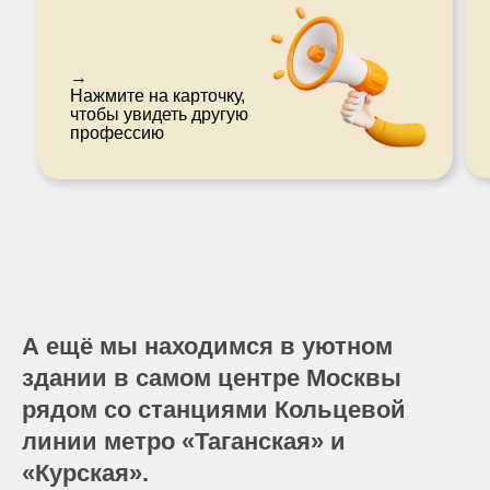
Зарплата: 140 000 р. в месяц
→
→
Нажмите на карточку,
Нажми на карточку,
чтобы увидеть другую
чтобы узнать, кем еще
профессию
ты сможешь работать
А ещё мы находимся в уютном
здании в самом центре Москвы
рядом со станциями Кольцевой
линии метро «Таганская» и
«Курская».