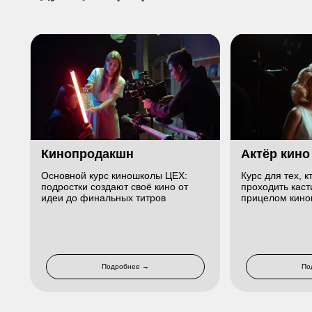
Кинопродакшн
Актёр кино
Основной курс киношколы ЦЕХ:
Курс для тех, 
подростки создают своё кино от
проходить касти
идеи до финальных титров
прицелом кино
Подробнее →
По