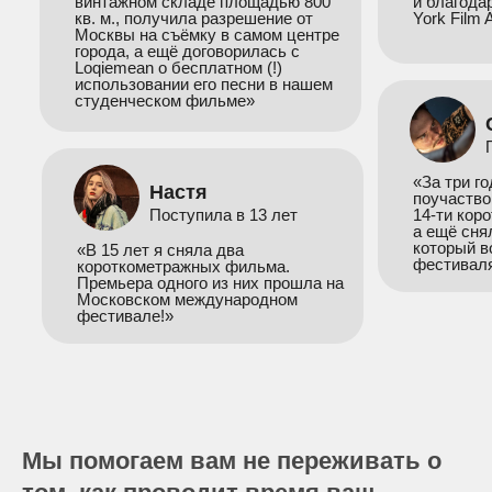
винтажном складе площадью 800
и благода
кв. м., получила разрешение от
York Film
Москвы на съёмку в самом центре
города, а ещё договорилась с
Loqiemean о бесплатном (!)
использовании его песни в нашем
студенческом фильме»
«За три г
Настя
поучаство
Поступила в 13 лет
14-ти кор
а ещё сня
который в
«В 15 лет я сняла два
фестиваля
короткометражных фильма.
Премьера одного из них прошла на
Московском международном
фестивале!»
Мы помогаем вам не переживать о