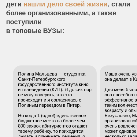
дети
нашли дело своей жизни
, стали
более организованными, а также
поступили
в топовые ВУЗы:
Полина Мальцева — студентка
Маша очень ув
Санкт-Петербургского
она делает в 
государственного института кино
и телевидения (КИТ). Я до сих пор
Для меня было
не могу поверить, что это
она способна н
происходит и я согласилась с
эффективное в
Полиным переездом в Питер.
таким количес
возрасту и опы
Но когда 1 (одно!) единственное
Безусловно, М
бюджетное место на более чем
организованно
800 заявок абитуриентов отдают
очень вовлечен
твоему ребёнку, то приходится
может одновре
думать и принимать решения, о
несколько зада