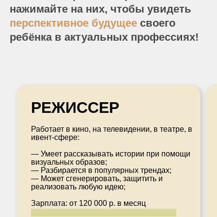
нажимайте на них, чтобы увидеть
перспективное будущее
своего
ребёнка в актуальных профессиях!
РЕЖИССЕР
КРЕАТИВНЫЙ
ПРОДЮСЕР
Работает в кино, на телевидении, в театре, в
ивент-сфере:
Генерирует идеи в сфере рекламы, медиа и
развлечений:
— Умеет рассказывать истории при помощи
визуальных образов;
— Может спроектировать работу творческой
— Разбирается в популярных трендах;
команды;
— Может сгенерировать, защитить и
— Cоздаёт актуальный визуальный образ
реализовать любую идею;
бренда;
— Проводит брейнштормы и генерирует идеи
Зарплата: от 120 000 р. в месяц
для любого проекта: от видеоролика до
рекламной кампании нового продукта.