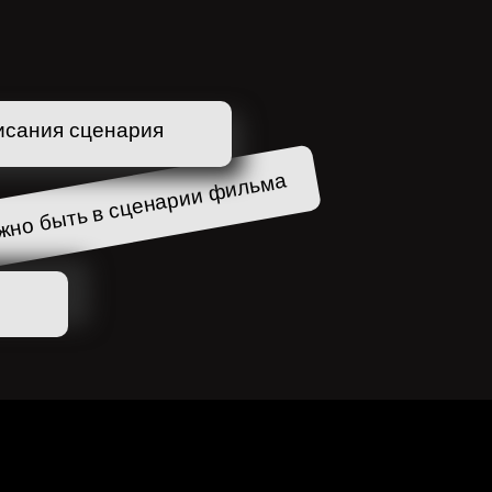
исания сценария
жно быть в сценарии фильма