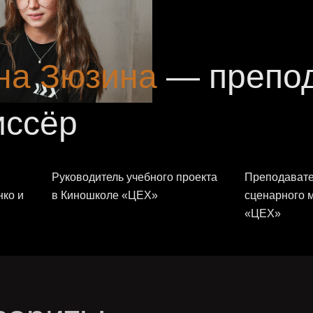
на Зюзина
— препод
иссёр
Руководитель учебного проекта
Преподавате
нко и
в Киношколе «ЦЕХ»
сценарного 
«ЦЕХ»