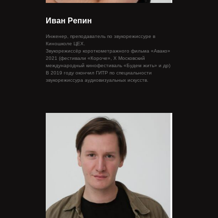
Иван Репин
Инженер, преподаватель по звукорежиссуре в
Киношколе ЦЕХ.
Звукорежиссёр короткометражного фильма «Авако»
2021 (фестивали «Короче», X Московский
международный кинофестиваль «Будем жить» и др)
В 2019 году окончил ГИТР по специальности
звукорежиссура аудиовизуальных искусств.